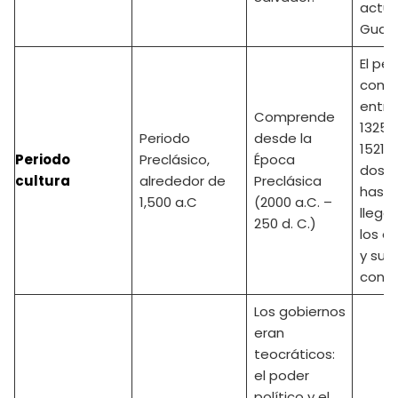
actua
Guat
El per
comp
entre
Comprende
1325 
Periodo
desde la
1521 D
Periodo
Preclásico,
Época
dos s
cultura
alrededor de
Preclásica
hasta
1,500 a.C
(2000 a.C. –
llega
250 d. C.)
los e
y su
conqu
Los gobiernos
eran
teocráticos:
el poder
político y el