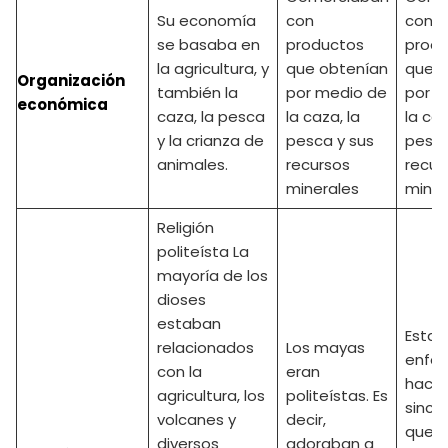
Su economía
con
con
se basaba en
productos
produ
la agricultura, y
que obtenían
que o
Organización
también la
por medio de
por m
económica
caza, la pesca
la caza, la
la caz
y la crianza de
pesca y sus
pesca
animales.
recursos
recur
minerales
miner
Religión
politeísta La
mayoría de los
dioses
estaban
Esta
relacionados
Los mayas
enfo
con la
eran
hacia 
agricultura, los
politeístas. Es
sincr
volcanes y
decir,
que a
diversos
adoraban a