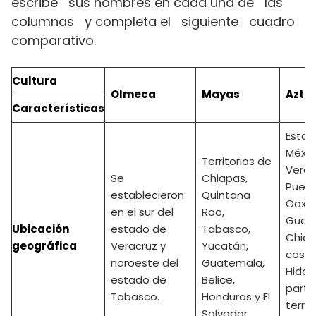
escribe sus nombres en cada una de las
columnas y completa el siguiente cuadro
comparativo.
Cultura
Olmeca
Mayas
Azte
Características
Estad
Méxic
Territorios de
Verac
Se
Chiapas,
Puebl
establecieron
Quintana
Oaxa
en el sur del
Roo,
Guerr
Ubicación
estado de
Tabasco,
Chiap
geográfica
Veracruz y
Yucatán,
costa
noroeste del
Guatemala,
Hidal
estado de
Belice,
parte
Tabasco.
Honduras y El
territ
Salvador.