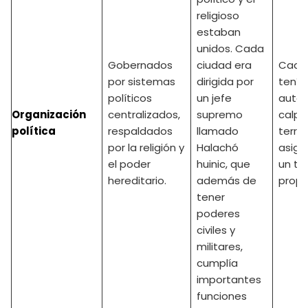
religioso
estaban
unidos. Cada
Gobernados
ciudad era
Cada 
por sistemas
dirigida por
tenía
políticos
un jefe
autor
Organización
centralizados,
supremo
calpul
política
respaldados
llamado
territ
por la religión y
Halachó
asign
el poder
huinic, que
un te
hereditario.
además de
propi
tener
poderes
civiles y
militares,
cumplía
importantes
funciones