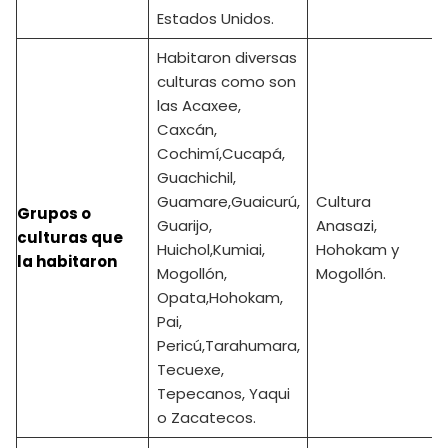
Estados Unidos.
Habitaron diversas
culturas como son
las Acaxee,
Caxcán,
Cochimí,Cucapá,
Guachichil,
Guamare,Guaicurú,
Cultura
Grupos o
Guarijo,
Anasazi,
culturas que
Huichol,Kumiai,
Hohokam y
la habitaron
Mogollón,
Mogollón.
Opata,Hohokam,
Pai,
Pericú,Tarahumara,
Tecuexe,
Tepecanos, Yaqui
o Zacatecos.