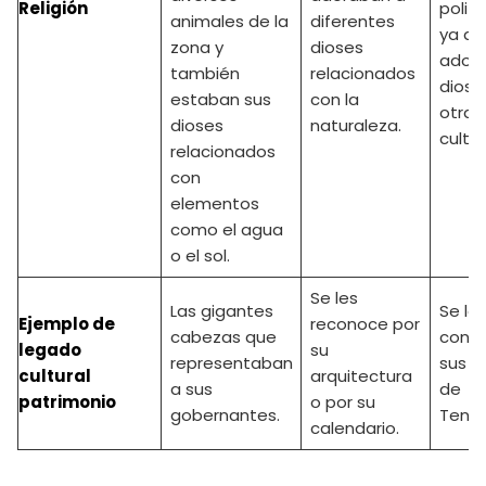
Religión
polit
animales de la
diferentes
ya qu
zona y
dioses
adop
también
relacionados
diose
estaban sus
con la
otras
dioses
naturaleza.
cultur
relacionados
con
elementos
como el agua
o el sol.
Se les
Las gigantes
Se le
Ejemplo de
reconoce por
cabezas que
conoc
legado
su
representaban
sus p
cultural
arquitectura
a sus
de
patrimonio
o por su
gobernantes.
Tenoc
calendario.