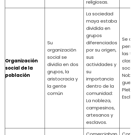
religiosas.
La sociedad
maya estaba
dividida en
grupos
Se div
Su
diferenciados
perso
organización
por su origen,
las tr
social se
sus
Organización
clase
dividía en dos
actividades y
social de la
social
grupos, la
su
población
Noble
aristocracia y
importancia
guerr
la gente
dentro de la
Plebe
común
comunidad:
Escla
La nobleza,
campesinos,
artesanos y
esclavos.
Comerciaban
Come