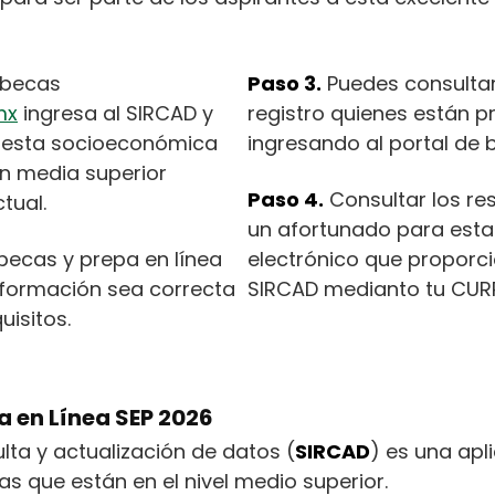
 becas
Paso 3.
Puedes consulta
mx
ingresa al SIRCAD y
registro quienes están p
cuesta socioeconómica
ingresando al portal de 
n media superior
Paso 4.
Consultar los re
tual.
un afortunado para esta
becas y prepa en línea
electrónico que proporc
información sea correcta
SIRCAD medianto tu CURP
uisitos.
a en Línea SEP 2026
ulta y actualización de datos (
SIRCAD
) es una apl
s que están en el nivel medio superior.