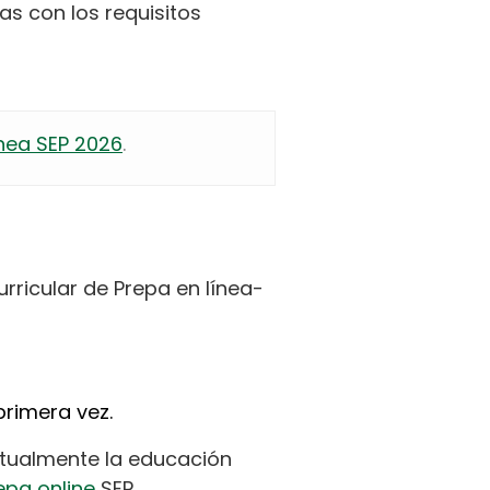
s con los requisitos
nea SEP 2026
.
urricular de Prepa en línea-
primera vez.
ctualmente la educación
epa online
SEP.