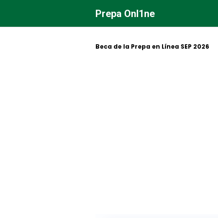
Saltar
Prepa Onl1ne
al
contenido
Beca de la Prepa en Línea SEP 2026