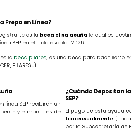
ta Prepa en Línea?
egistrarte es la
beca elisa acuña
la cual es desti
ínea SEP en el ciclo escolar 2026.
nes la
beca pilares
; es una beca para bachillerto en
CER, PILARES…).
Acuña
¿Cuándo Depositan la
SEP?
n línea SEP recibirán un
El pago de esta ayuda 
ente y el monto es de
bimensualmente
(cada 
por la Subsecretaría de 