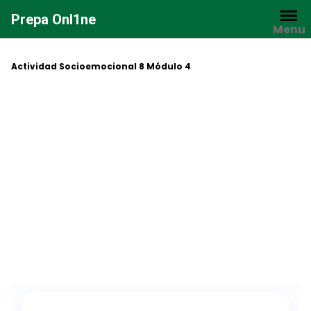
Saltar
Prepa Onl1ne
al
Menu
contenido
Actividad Socioemocional 8 Módulo 4