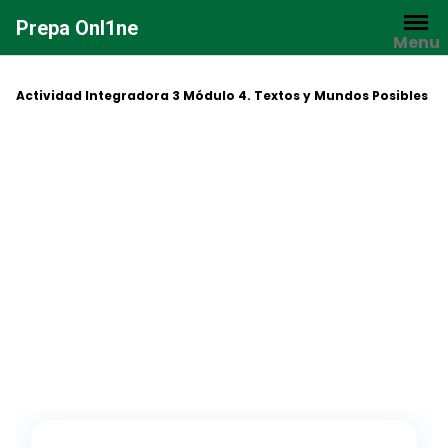
Saltar
Prepa Onl1ne
al
Menu
contenido
Actividad Integradora 3 Módulo 4. Textos y Mundos Posibles