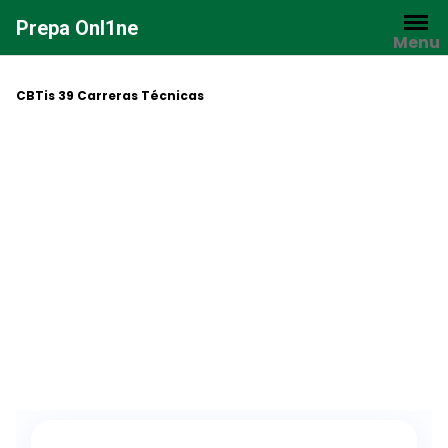
Saltar
Prepa Onl1ne
al
Menu
contenido
CBTis 39 Carreras Técnicas