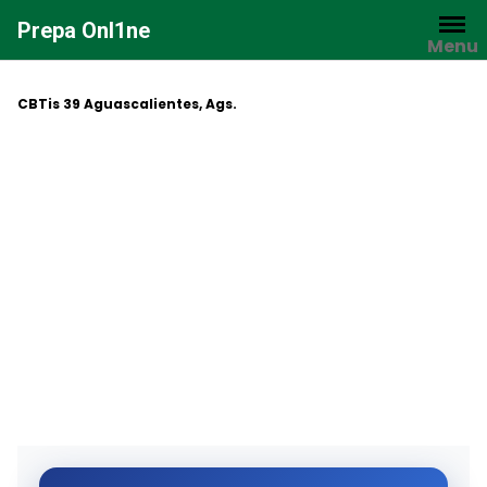
Saltar
Prepa Onl1ne
al
Menu
contenido
CBTis 39 Aguascalientes, Ags.