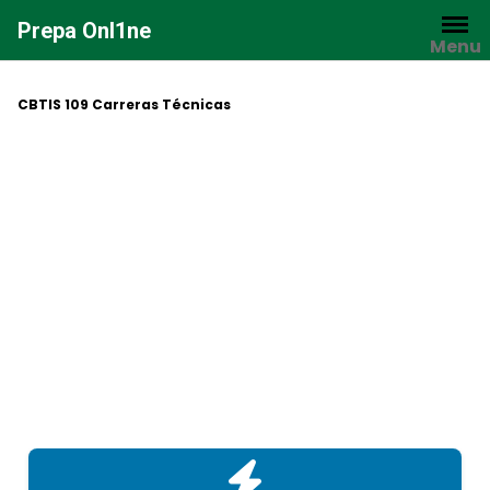
Saltar
Prepa Onl1ne
al
Menu
contenido
CBTIS 109 Carreras Técnicas