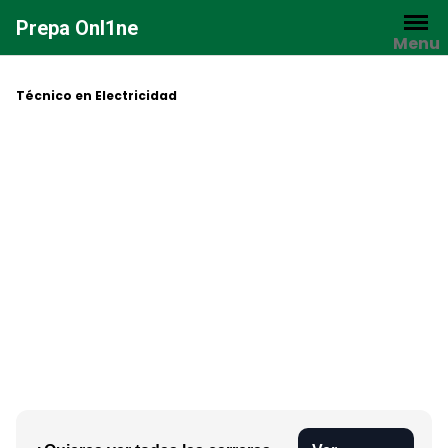
Saltar
Prepa Onl1ne
al
Menu
contenido
Técnico en Electricidad