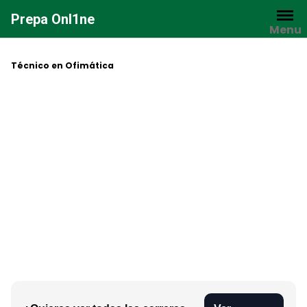
Saltar
Prepa Onl1ne
al
Menu
contenido
Técnico en Ofimática