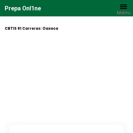
Saltar
Prepa Onl1ne
al
Menu
contenido
CBTIS 91 Carreras: Oaxaca