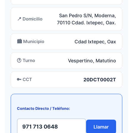
San Pedro S/N, Moderna,
📍 Domicilio
70110 Cdad. Ixtepec, Oax.
🏙️ Municipio
Cdad Ixtepec, Oax
🕐 Turno
Vespertino, Matutino
🔑 CCT
20DCT0002T
Contacto Directo / Teléfono:
971 713 0648
Llamar