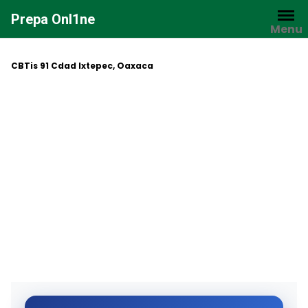
Saltar
Prepa Onl1ne
al
Menu
contenido
CBTis 91 Cdad Ixtepec, Oaxaca