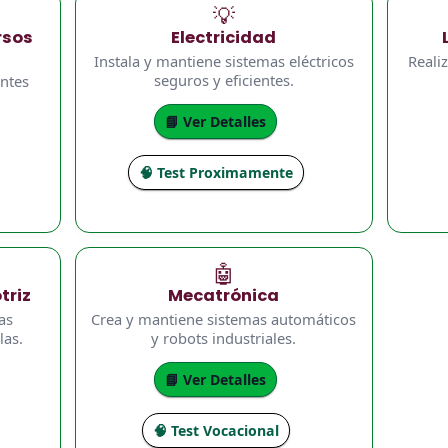
💡
rsos
Electricidad
Instala y mantiene sistemas eléctricos
Realiz
seguros y eficientes.
entes
📘 Ver Detalles
🧠 Test Proximamente
🤖
triz
Mecatrónica
as
Crea y mantiene sistemas automáticos
las.
y robots industriales.
📘 Ver Detalles
🧠 Test Vocacional