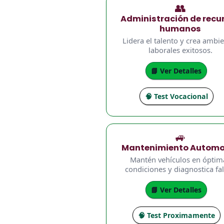
👥
Administración de recu
humanos
Lidera el talento y crea ambi
laborales exitosos.
📘 Ver Detalles
🧠 Test Vocacional
🚙
Mantenimiento Automo
Mantén vehículos en óptim
condiciones y diagnostica fal
📘 Ver Detalles
🧠 Test Proximamente