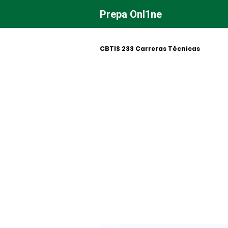
Saltar
Prepa Onl1ne
al
contenido
CBTIS 233 Carreras Técnicas