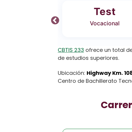
ferta
Test
 Carreras
Vocacional
CBTIS 233
ofrece un total d
de estudios superiores.
Ubicación:
Highway Km. 108
Centro de Bachillerato Tecno
Carrer