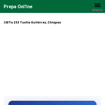
Saltar
Prepa Onl1ne
al
Menu
contenido
CBTis 233 Tuxtla Gutiérrez, Chiapas