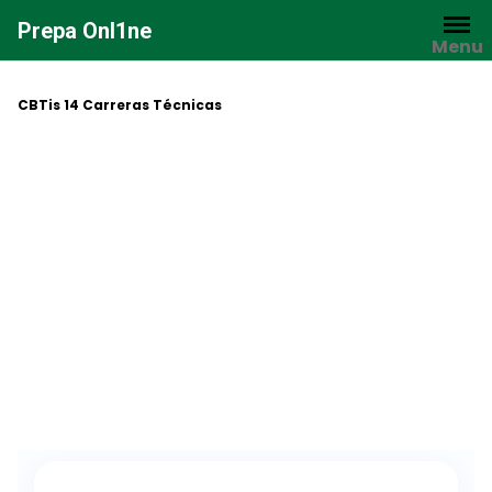
Saltar
Prepa Onl1ne
al
Menu
contenido
CBTis 14 Carreras Técnicas