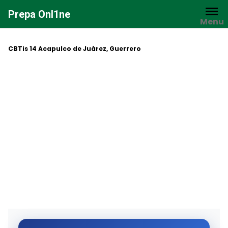
Saltar
Prepa Onl1ne
al
Menu
contenido
CBTis 14 Acapulco de Juárez, Guerrero