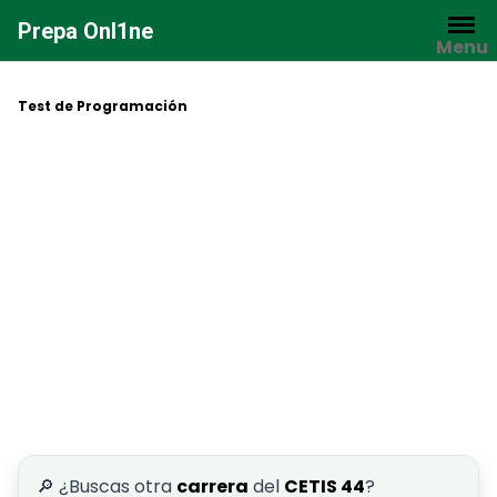
Saltar
Prepa Onl1ne
al
Menu
contenido
Test de Programación
🔎 ¿Buscas otra
carrera
del
CETIS 44
?