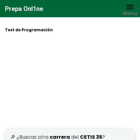
Saltar
Prepa Onl1ne
al
Menu
contenido
Test de Programación
🔎 ¿Buscas otra
carrera
del
CETIS 35
?