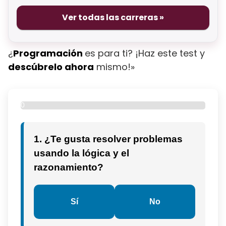
Ver todas las carreras »
¿
Programación
es para ti? ¡Haz este test y
descúbrelo ahora
mismo!»
0
%
1. ¿Te gusta resolver problemas
usando la lógica y el
razonamiento?
Sí
No