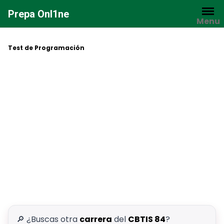
Saltar
Prepa Onl1ne
al
Menu
contenido
Test de Programación
🔎 ¿Buscas otra
carrera
del
CBTIS 84
?