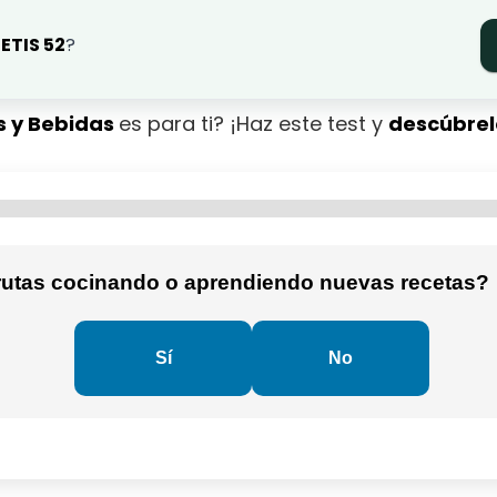
ETIS 52
?
s y Bebidas
es para ti? ¡Haz este test y
descúbrel
frutas cocinando o aprendiendo nuevas recetas?
Sí
No