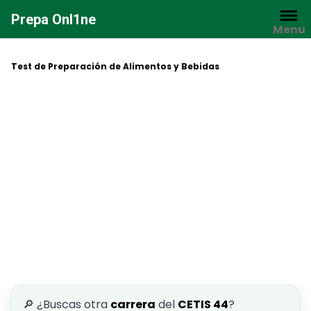
Saltar
Prepa Onl1ne
al
Menu
contenido
Test de Preparación de Alimentos y Bebidas
🔎 ¿Buscas otra
carrera
del
CETIS 44
?