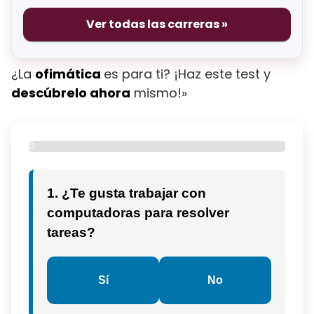
Ver todas las carreras »
¿La
ofimática
es para ti? ¡Haz este test y
descúbrelo ahora
mismo!»
0
%
1. ¿Te gusta trabajar con
computadoras para resolver
tareas?
Sí
No