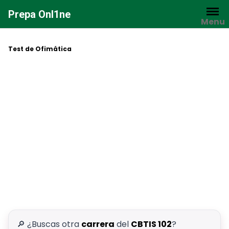
Saltar
Prepa Onl1ne
al
Menu
contenido
Test de Ofimática
🔎 ¿Buscas otra
carrera
del
CBTIS 102
?