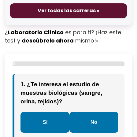
Ver todas las carreras »
¿
Laboratorio Clínico
es para ti? ¡Haz este
test y
descúbrelo ahora
mismo!»
0
%
1. ¿Te interesa el estudio de
muestras biológicas (sangre,
orina, tejidos)?
Sí
No