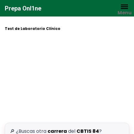
Saltar
Prepa Onl1ne
al
Menu
contenido
Test de Laboratorio Clínico
🔎 ¿Buscas otra
carrera
del
CBTIS 84
?