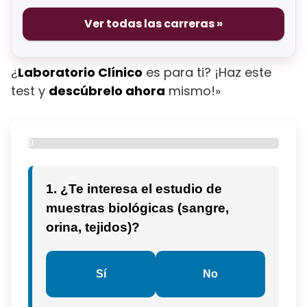
Ver todas las carreras »
¿
Laboratorio Clínico
es para ti? ¡Haz este
test y
descúbrelo ahora
mismo!»
0
%
1. ¿Te interesa el estudio de
muestras biológicas (sangre,
orina, tejidos)?
Sí
No