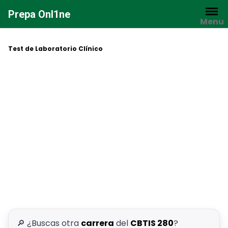
Saltar
Prepa Onl1ne
al
Menu
contenido
Test de Laboratorio Clínico
🔎 ¿Buscas otra
carrera
del
CBTIS 280
?