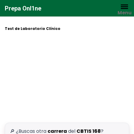
Saltar
Prepa Onl1ne
al
Menu
contenido
Test de Laboratorio Clínico
🔎 ¿Buscas otra
carrera
del
CBTIS 168
?