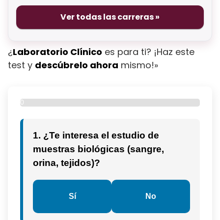
Ver todas las carreras »
¿
Laboratorio Clínico
es para ti? ¡Haz este
test y
descúbrelo ahora
mismo!»
0
%
1. ¿Te interesa el estudio de
muestras biológicas (sangre,
orina, tejidos)?
Sí
No