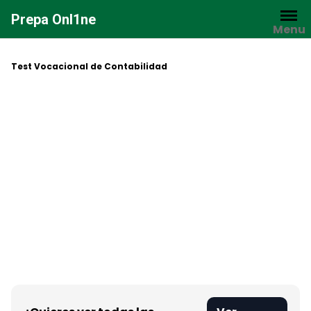
Saltar
Prepa Onl1ne
al
Menu
contenido
Test Vocacional de Contabilidad