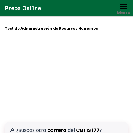
Saltar
Prepa Onl1ne
al
Menu
contenido
Test de Administración de Recursos Humanos
🔎 ¿Buscas otra
carrera
del
CBTIS 177
?