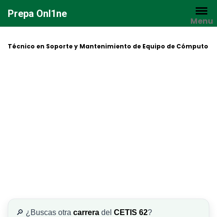
Saltar
Prepa Onl1ne
al
Menu
contenido
Técnico en Soporte y Mantenimiento de Equipo de Cómputo
🔎 ¿Buscas otra
carrera
del
CETIS 62
?