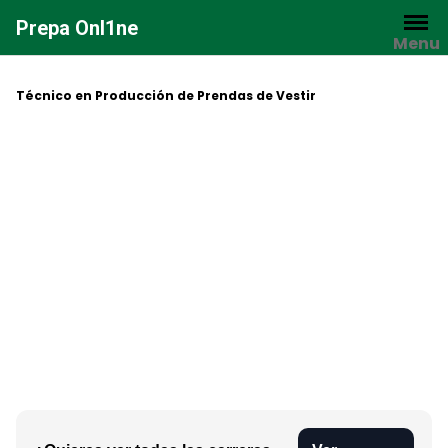
Saltar
Prepa Onl1ne
al
Menu
contenido
Técnico en Producción de Prendas de Vestir