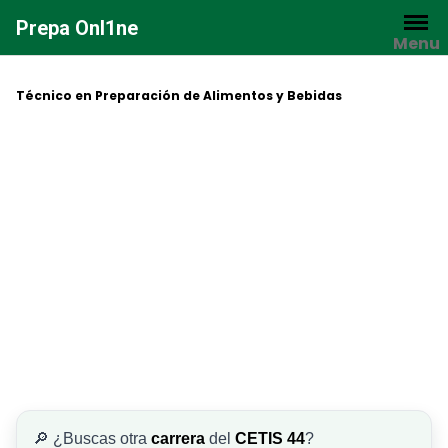
Saltar
Prepa Onl1ne
al
Menu
contenido
Técnico en Preparación de Alimentos y Bebidas
🔎 ¿Buscas otra
carrera
del
CETIS 44
?