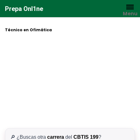
Saltar
Prepa Onl1ne
al
Menu
contenido
Técnico en Ofimática
🔎 ¿Buscas otra
carrera
del
CBTIS 199
?