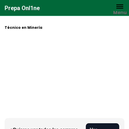
Saltar
Prepa Onl1ne
al
Menu
contenido
Técnico en Minería