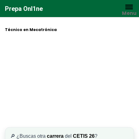
Saltar
Prepa Onl1ne
al
Menu
contenido
Técnico en Mecatrónica
🔎 ¿Buscas otra
carrera
del
CETIS 26
?