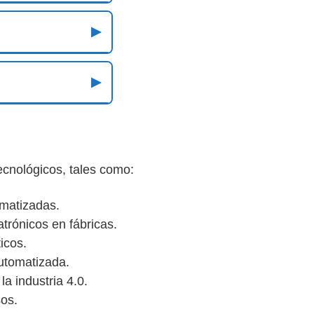
▶
▶
cnológicos, tales como:
omatizadas.
trónicos en fábricas.
icos.
automatizada.
a industria 4.0.
sos.