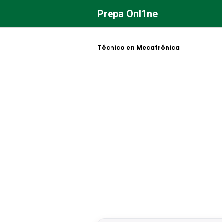
Saltar
Prepa Onl1ne
al
contenido
Técnico en Mecatrónica