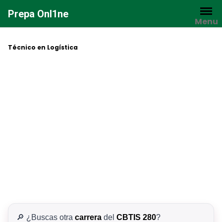
Saltar
Prepa Onl1ne
al
Menu
contenido
Técnico en Logística
🔎 ¿Buscas otra
carrera
del
CBTIS 280
?