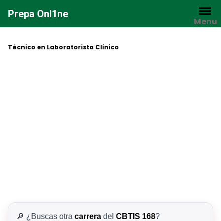
Saltar
Prepa Onl1ne
al
Menu
contenido
Técnico en Laboratorista Clínico
🔎 ¿Buscas otra
carrera
del
CBTIS 168
?