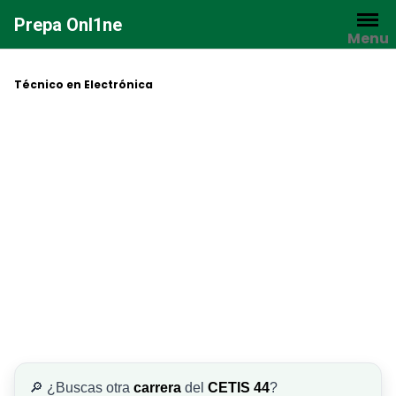
Saltar
Prepa Onl1ne
al
Menu
contenido
Técnico en Electrónica
🔎 ¿Buscas otra
carrera
del
CETIS 44
?