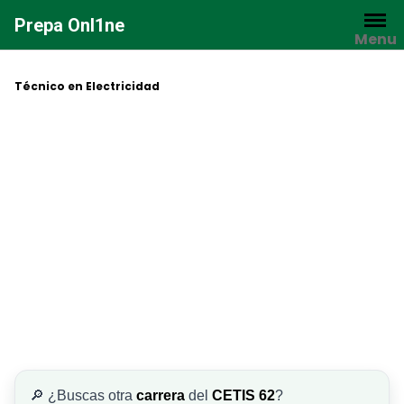
Saltar
Prepa Onl1ne
al
Menu
contenido
Técnico en Electricidad
🔎 ¿Buscas otra
carrera
del
CETIS 62
?