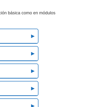
ación básica como en módulos
▶
▶
▶
▶
▶