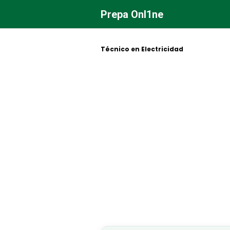
Saltar
Prepa Onl1ne
al
contenido
Técnico en Electricidad