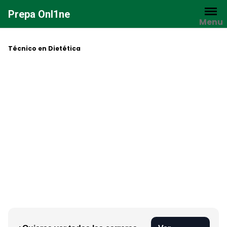
Saltar
Prepa Onl1ne
al
Menu
contenido
Técnico en Dietética