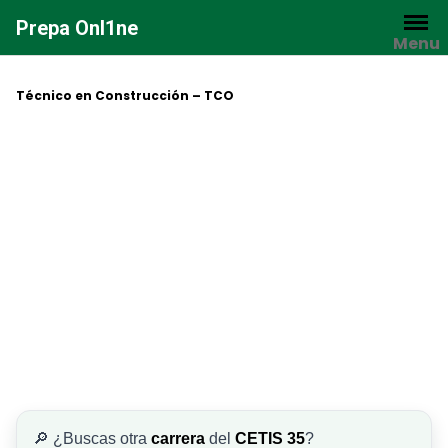
Saltar
Prepa Onl1ne
al
Menu
contenido
Técnico en Construcción – TCO
🔎 ¿Buscas otra
carrera
del
CETIS 35
?