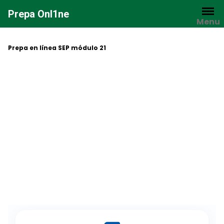
Saltar
Prepa Onl1ne
al
Menu
contenido
Prepa en línea SEP módulo 21