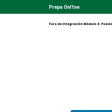
Saltar
Prepa Onl1ne
al
contenido
Foro de Integración Módulo 4. Poesía