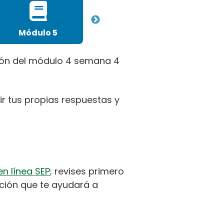
Módulo 5
Todos
Ca
ción del módulo 4 semana 4
r tus propias respuestas y
n línea SEP
; revises primero
ación que te ayudará a