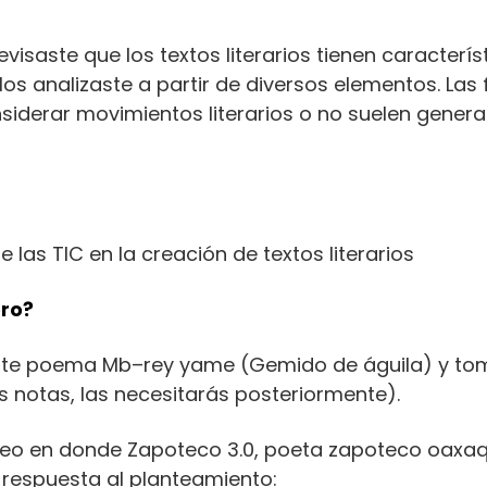
visaste que los textos literarios tienen caracterís
os analizaste a partir de diversos elementos. La
nsiderar movimientos literarios o no suelen genera
 las TIC en la creación de textos literarios
oro?
uiente poema Mb–rey yame (Gemido de águila) y to
us notas, las necesitarás posteriormente).
video en donde Zapoteco 3.0, poeta zapoteco oaxa
 respuesta al planteamiento: