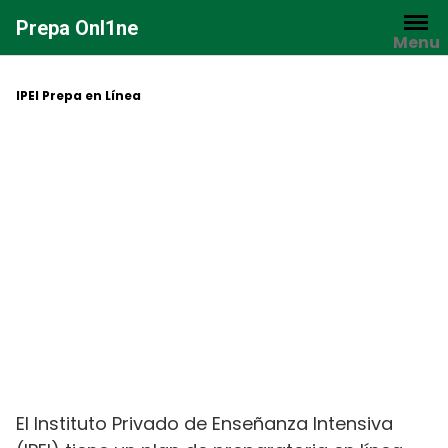
Saltar
Prepa Onl1ne
al
Menu
contenido
IPEI Prepa en Línea
El Instituto Privado de Enseñanza Intensiva