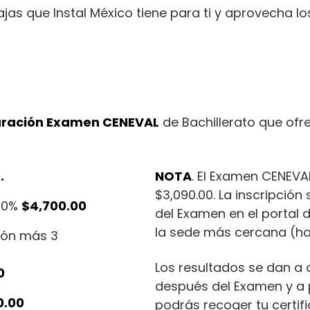
jas que Instal México tiene para ti y aprovecha l
paración Examen CENEVAL
de Bachillerato que ofr
.
NOTA
. El Examen CENEVA
$3,090.00. La inscripció
-30%
$4,700.00
del Examen en el portal 
la sede más cercana (hay
ción más 3
Los resultados se dan a
0
después del Examen y a p
0.00
podrás recoger tu certifi