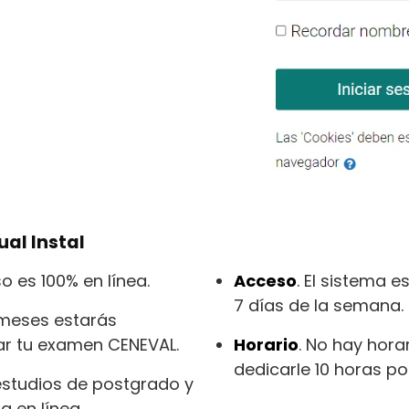
ual Instal
so es 100% en línea.
Acceso
. El sistema e
7 días de la semana.
4 meses estarás
ar tu examen CENEVAL.
Horario
. No hay horar
dedicarle 10 horas 
estudios de postgrado y
 en línea.