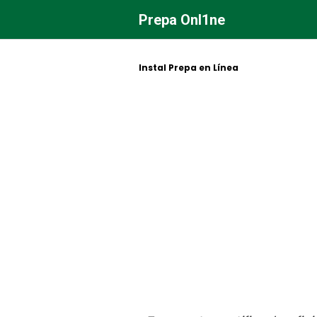
Saltar
Prepa Onl1ne
al
contenido
Instal Prepa en Línea