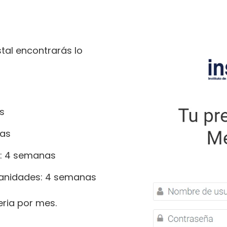
stal encontrarás lo
s
nas
s: 4 semanas
manidades: 4 semanas
ria por mes.