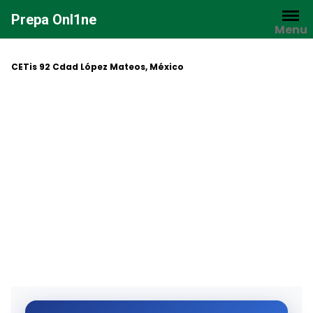
Saltar
Prepa Onl1ne
al
Menu
contenido
CETis 92 Cdad López Mateos, México