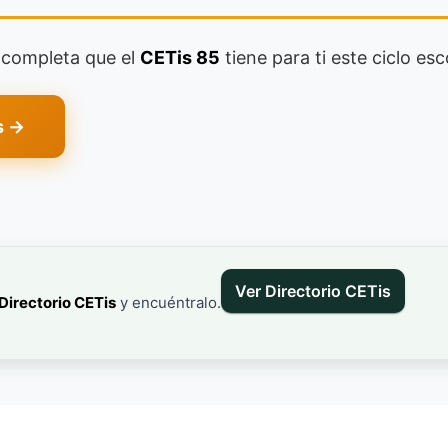
a completa que el
CETis 85
tiene para ti este ciclo esc
s →
Ver Directorio CETis
Directorio CETis
y encuéntralo.