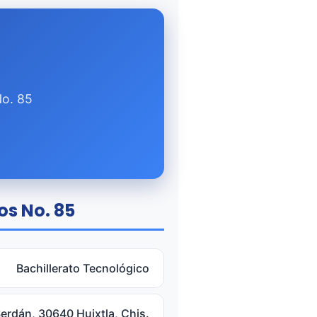
No. 85
os No. 85
Bachillerato Tecnológico
erdán, 30640 Huixtla, Chis.