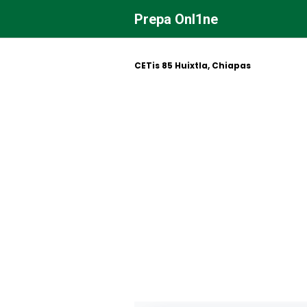
Saltar
Prepa Onl1ne
al
contenido
CETis 85 Huixtla, Chiapas