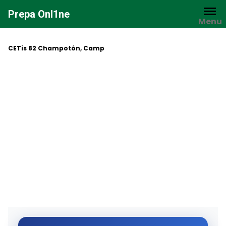
Saltar
Prepa Onl1ne
al
Menu
contenido
CETis 82 Champotón, Camp