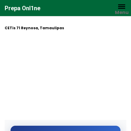
Saltar
Prepa Onl1ne
al
Menu
contenido
CETis 71 Reynosa, Tamaulipas