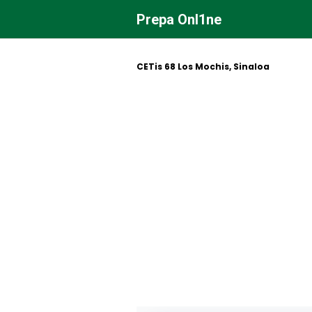
Saltar
Prepa Onl1ne
al
contenido
CETis 68 Los Mochis, Sinaloa