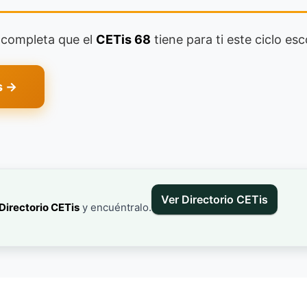
a completa que el
CETis 68
tiene para ti este ciclo esc
s →
Ver Directorio CETis
Directorio CETis
y encuéntralo.