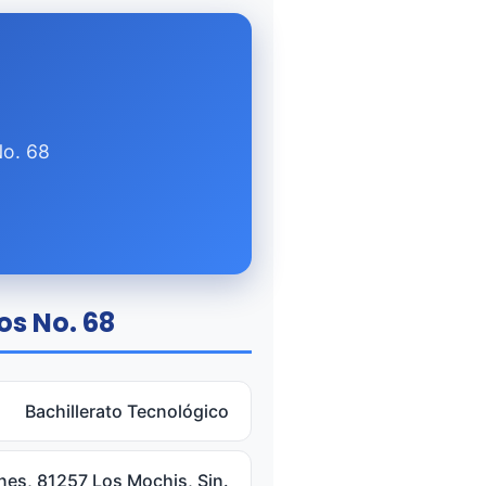
No. 68
os No. 68
Bachillerato Tecnológico
nes, 81257 Los Mochis, Sin.