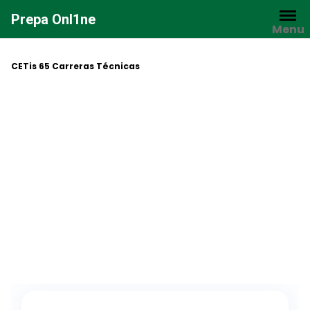
Saltar
Prepa Onl1ne
al
Menu
contenido
CETis 65 Carreras Técnicas